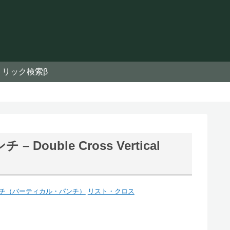
トリック検索β
uble Cross Vertical
チ（バーティカル・パンチ）
リスト・クロス