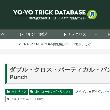
いて
レベル分け解説
トリックリスト
2026.4.22：REWIND4A個別解説ページ追加、ほか
ダブル・クロス・バーティカル・パンチ – Do
Punch
スタイル固有タグ:
バー
全トリック
2A（ルーピングトリック）
上級（エキスパート向け）