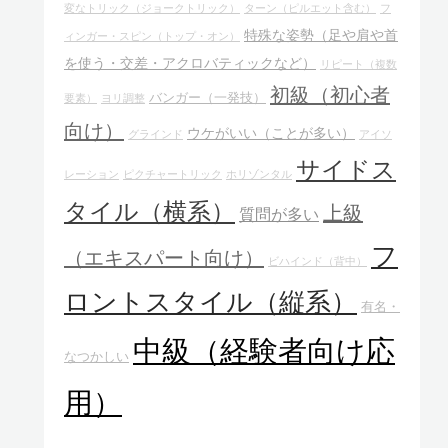
変なトリック（ジョークトリック）
ターン（ピルエット含む）
フ
特殊な姿勢（足や肩や首
ィンガー・スピン（トップ・オン）
を使う・交差・アクロバティックなど）
リピート（複数
初級（初心者
バンガー（一発技）
要素）
ヨリ調整
向け）
ウケがいい（ことが多い）
グラインド
アイソ
サイドス
レーション
ピクチャートリック
ホリゾンタル
タイル（横系）
上級
質問が多い
フ
（エキスパート向け）
ビハインド（背中）
ロントスタイル（縦系）
有名・
中級（経験者向け応
なつかしい
用）