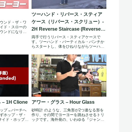
ツーハンド・リバース・スティア
ケース（リバース・スクリュー）-
ウンド・ザ・ワ
イド・スローの
2H Reverse Staircase (Reverse
ウンドになりま
Screw)
両手で行うリバース・スティアケースで
す。ツーハンド・バーティカル・パンチか
らスタートし、体をひねりながらツーハン
ド・ホッ...
1H Clione
アワー・グラス – Hour Glass
ップ→バーチへ
砂時計 のような、三角形が2つ連なる形を
ずホップ・ザ・
作り、その間でヨーヨーを跳ねさせるトリ
サイド・ホップを
ックです。海外発の、いわゆる『ジャンブ
ル系...