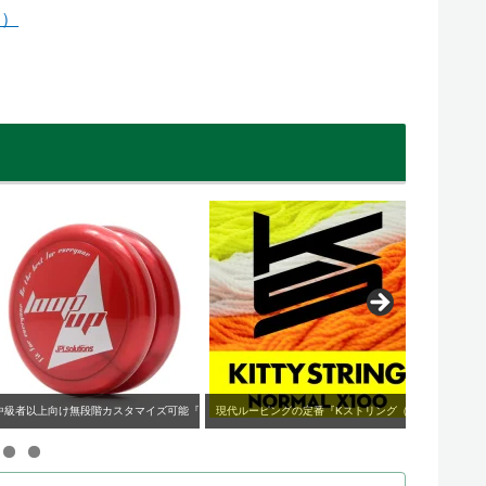
チ）
タマイズ可能『ループアップ』
現代ルーピングの定番『Kストリング（ノーマル）』
ギャップ狭めが好みの方に『スリム