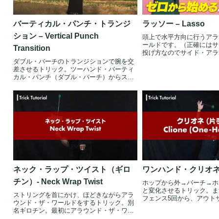
バーティカル・パンチ・トランジ
ラッソー – Lasso
ション – Vertical Punch
頭上で水平方向に行うアラ
ールドです。（正確にはサ
Transition
投げ方なのでサイド・アラ
す）詳...
ダブル・バーチのトランジションで腕を交
差させるトリック。ツーハンド・バーティ
カル・パンチ（ダブル・バーチ）からスタ
ートし...
ネック・ラップ・ツイスト（ギロ
ワンハンド・クリオネ – 
チン）- Neck Wrap Twist
ホップから外→バーチ→ホ
と変化させるトリック。ま
ストリングを首にかけ、ほどきながらアラ
フェンス5回から、アウト
ウンド・ザ・ワールドをするトリック。別
手間...
名ギロチン。最初にアラウンド・ザ・ワー
ルドを...