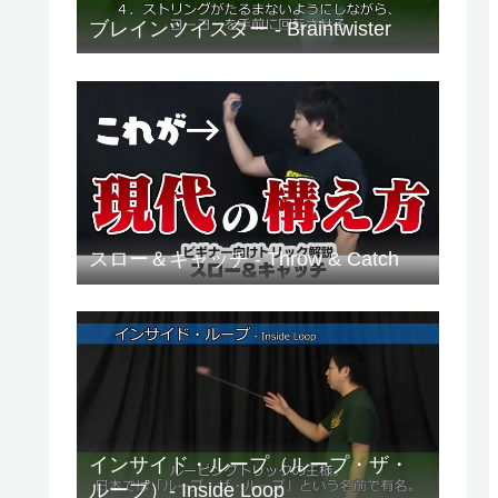
ブレインツイスター - Braintwister
スロー＆キャッチ - Throw & Catch
インサイド・ループ（ループ・ザ・
ループ）- Inside Loop