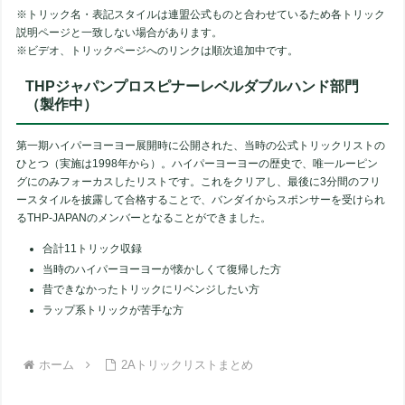
※トリック名・表記スタイルは連盟公式ものと合わせているため各トリック
説明ページと一致しない場合があります。
※ビデオ、トリックページへのリンクは順次追加中です。
THPジャパンプロスピナーレベルダブルハンド部門
（製作中）
第一期ハイパーヨーヨー展開時に公開された、当時の公式トリックリストの
ひとつ（実施は1998年から）。ハイパーヨーヨーの歴史で、唯一ルーピン
グにのみフォーカスしたリストです。これをクリアし、最後に3分間のフリ
ースタイルを披露して合格することで、バンダイからスポンサーを受けられ
るTHP-JAPANのメンバーとなることができました。
合計11トリック収録
当時のハイパーヨーヨーが懐かしくて復帰した方
昔できなかったトリックにリベンジしたい方
ラップ系トリックが苦手な方
ホーム
2Aトリックリストまとめ