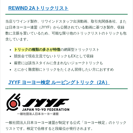
REWIND 2Aトリックリスト
当店リワインド製作、リワインドスタッフ出演動画、取引先関係各社、また
は日本ヨーヨー連盟（JYYF）から公開されている動画に基づき製作。収録
数に主眼を置いているため、可能な限り他のトリックリストのトリックも包
含しています。
トリックの種類の多さが特徴
の網羅型トリックリスト
競技会で現在主流でないトリックもEXとして収録
厳密には該当スタイルに含まれないジョークトリックも
とにかく難度順にトリックをたくさん習得したい方におすすめ
JYYF ヨーヨー検定 ルーピングトリック（2A）
一般社団法人日本ヨーヨー連盟が制定する公式「ヨーヨー検定」のトリック
リストです。検定で合格すると段級位が発行されます。