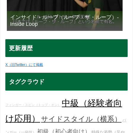
インサイド・ループ（ループ・ザ・ループ）-
Inside Loop
更新履歴
X（旧Twitter）にて掲載
タグクラウド
中級（経験者向
フィンガー・スピン（トップ・オン）
け応用）
サイドスタイル（横系）
バ
初級（初心者向け）
特殊な姿勢（足や
ンガー（一発技）