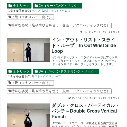
す。次にインサイド・リス...
全トリック
2A（ルーピングトリック）
スタイル固有タグ:
ホップ《2A》
リスト・クロス
上級（エキスパート向け）
特殊な姿勢（足や肩や首を使う・交差・アクロバティックなど）
2A（ルーピングトリック）
全トリック
イン・アウト・リスト・スライ
ド・ループ – In Out Wrist Slide
Loop
インサイド・リスト・スライド・ループにアウトサ
イドを加えたトリック。ダブル・ループ（ツーハン
ド・インサイド・ループ）からスタートします。次
にインサイド・リスト・...
全トリック
3A（ツーハンドストリングトリック）
スタイル固有タグ:
リスト・クロス
ループ
上級（エキスパート向け）
特殊な姿勢（足や肩や首を使う・交差・アクロバティックなど）
3A（ツーハンドストリングトリック）
全トリック
ダブル・クロス・バーティカル・
パンチ – Double Cross Vertical
Punch
ダブル・バーチでヨーヨーの軌道と腕を両方交差さ
せるトリック。ダブル・クロス・ホップのバーチ版