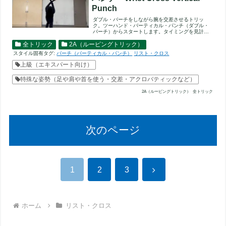
Punch
ダブル・バーチをしながら腕を交差させるトリッ
ク。ツーハンド・バーティカル・パンチ（ダブル・
バーチ）からスタートします。タイミングを見計ら
って腕を交差します。右手...
全トリック
2A（ルーピングトリック）
スタイル固有タグ:
バーチ（バーティカル・パンチ）
リスト・クロス
上級（エキスパート向け）
特殊な姿勢（足や肩や首を使う・交差・アクロバティックなど）
2A（ルーピングトリック）
全トリック
次のページ
次
1
2
3
へ
ホーム
リスト・クロス