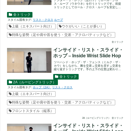
アンダー・ザ・レッグ（足の下）でロール・クロ
ス・ループ（ウネウネ）を行うトリックです。前提
トリックとしてロール・クロス・ループを安定して
できるようにしましょう。...
全トリック
スタイル固有タグ:
リスト・クロス
ループ
上級（エキスパート向け）
ウケがいい（ことが多い）
特殊な姿勢（足や肩や首を使う・交差・アクロバティックなど）
全トリック
インサイド・リスト・スライド・
ホップ – Inside Wrist Slide Hop
ツーハンド・ホップ・ザ・フェンス（ミルク・ザ・
カウ）をしながら、腕を交差→交差を戻す→交差を
繰り返すトリックです。手の上下の位置は変わりま
せん。ミルク・ザ・カウ...
全トリック
2A（ルーピングトリック）
スタイル固有タグ:
ホップ《2A》
リスト・クロス
上級（エキスパート向け）
特殊な姿勢（足や肩や首を使う・交差・アクロバティックなど）
フロントスタイル（縦系）
2A（ルーピングトリック）
全トリック
インサイド・リスト・スライド・