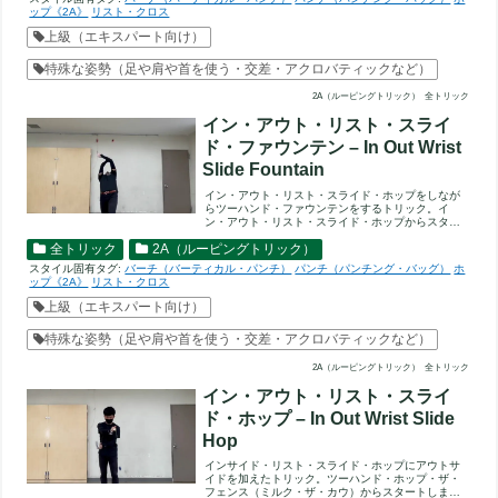
ップ《2A》
リスト・クロス
上級（エキスパート向け）
特殊な姿勢（足や肩や首を使う・交差・アクロバティックなど）
2A（ルーピングトリック）
全トリック
イン・アウト・リスト・スライ
ド・ファウンテン – In Out Wrist
Slide Fountain
イン・アウト・リスト・スライド・ホップをしなが
らツーハンド・ファウンテンをするトリック。イ
ン・アウト・リスト・スライド・ホップからスター
トします。そのままツーハ...
全トリック
2A（ルーピングトリック）
スタイル固有タグ:
バーチ（バーティカル・パンチ）
パンチ（パンチング・バッグ）
ホ
ップ《2A》
リスト・クロス
上級（エキスパート向け）
特殊な姿勢（足や肩や首を使う・交差・アクロバティックなど）
2A（ルーピングトリック）
全トリック
イン・アウト・リスト・スライ
ド・ホップ – In Out Wrist Slide
Hop
インサイド・リスト・スライド・ホップにアウトサ
イドを加えたトリック。ツーハンド・ホップ・ザ・
フェンス（ミルク・ザ・カウ）からスタートしま