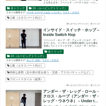
とも言えます。ツーハンド・バーティカル・パンチ
（ダブル・バーチ）から...
全トリック
2A（ルーピングトリック）
スタイル固有タグ:
バーチ（バーティカル・パンチ）
リスト・クロス
上級（エキスパート向け）
2A（ルーピングトリック）
全トリック
インサイド・スイッチ・ホップ –
Inside Switch Hop
ツーハンド・ホップ・ザ・フェンス（ミルク・ザ・
カウ）から、インサイドの状態を維持しながら腕を
交差していくトリックです。ミルク・ザ・カウから
スタートし、リスト・ク...
全トリック
2A（ルーピングトリック）
スタイル固有タグ:
ホップ《2A》
リスト・クロス
上級（エキスパート向け）
特殊な姿勢（足や肩や首を使う・交差・アクロバティックなど）
フロントスタイル（縦系）
2A（ルーピングトリック）
全トリック
アンダー・ザ・レッグ・ロール・
クロス・ループ（アンダー・ザ・
レッグ・ウネウネ） – Under the
Leg Roll Cross Loop