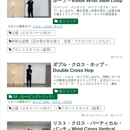
ループ – Inside Wrist Slide Loop
ツーハンド・インサイド・ループ（ダブル・ルー
プ）をしながら、腕を交差→交差を戻す→交差を繰
り返すトリックです。ダブル・ループの安定度合い
が試されます。まず正確に...
全トリック
スタイル固有タグ:
リスト・クロス
ループ
上級（エキスパート向け）
特殊な姿勢（足や肩や首を使う・交差・アクロバティックなど）
フロントスタイル（縦系）
全トリック
ダブル・クロス・ホップ –
Double Cross Hop
リスト・クロス・ホップをしながら、同時にヨーヨ
ーの軌道も交差するトリックです。まずはツーハン
ド・ホップ・ザ・フェンスからスタートし、腕を交
差してリスト・クロス・...
全トリック
2A（ルーピングトリック）
スタイル固有タグ:
ホップ《2A》
リスト・クロス
上級（エキスパート向け）
フロントスタイル（縦系）
2A（ルーピングトリック）
全トリック
リスト・クロス・バーティカル・
パンチ – Wrist Cross Vertical