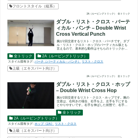
フロントスタイル（縦系）
2A（ルーピングトリック）
全トリック
ダブル・リスト・クロス・バーテ
ィカル・パンチ – Double Wrist
Cross Vertical Punch
腕が2回交差するリスト・クロス・バーチです。ダブ
ル・リスト・クロス・ホップのバーティカル版とも
言えるので、基本的な動作はそちらのトリックから
覚えると良いでしょう...
全トリック
2A（ルーピングトリック）
スタイル固有タグ:
バーチ（バーティカル・パンチ）
リスト・クロス
上級（エキスパート向け）
2A（ルーピングトリック）
全トリック
ダブル・リスト・クロス・ホップ
– Double Wrist Cross Hop
腕が2回交差するリスト・クロス・ホップです。腕の
交差は、右利きの場合、右手を上、左手を下にする
とやりやすいです。右手を伸ばした状態で、右手に
対して左手を巻きつけ...
全トリック
2A（ルーピングトリック）
スタイル固有タグ:
ホップ《2A》
リスト・クロス
上級（エキスパート向け）