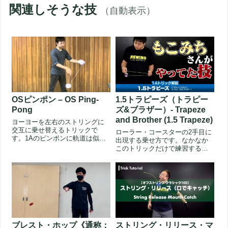
関連しそうな技
（自動表示）
OSピンポン – OS Ping-
1.5トラピーズ（トラピー
Pong
ズ&ブラザー）- Trapeze
and Brother (1.5 Trapeze)
ヨーヨーを左右のストリングに
交互に乗せ替えるトリックで
ローラー・コースターの2手目に
す。1Aのピンポンに軌道は似て
出現する乗せ方です。なかなか
いますが、跳ねさせ方が違うた
このトリックだけで練習する機
め、まっ...
会はありませんが、1.5マウント
と...
ブレスト・ホップ《通称：
ストリング・リリース・マ