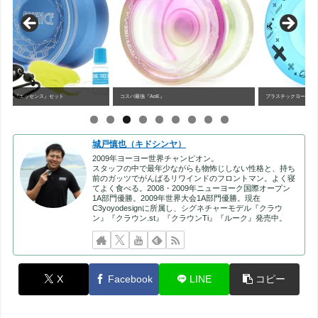
コスパ最強『AoE』
プラスチックヨーヨー最高峰『スピーダホリックXX』
ワ
城戸慎也（キドシンヤ）
2009年ヨーヨー世界チャンピオン。
スタッフの中で最年少ながらも物怖じしない性格と、持ち
前のガッツでがんばるリワインドのフロントマン。よく寝
てよく食べる。2008・2009年ニューヨーク国際オープン
1A部門優勝。2009年世界大会1A部門優勝。現在
C3yoyodesignに所属し、シグネチャーモデル『クラウ
ン』『クラウン.st』『クラウンTi』『ルーク』発売中。
X
Facebook
LINE
コピー