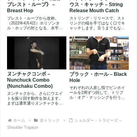
ブレスト・ループ》 –
ウス・キャッチ – String
Breast Hop
Release Mouth Catch
ブレスト・ループから改称。
ストリング・リリースで、スト
（2022年4月4日）ホリゾンタ
リングの端を手ではなく口でキ
ル・ホップの対となる、水平に
ャッチします。言うまでもなく
行うホップ。（ループと名がつ
顔を怪我する恐れのあるトリッ
いてい...
クですの...
ヌンチャクコンボ –
ブラック・ホール – Black
Nunchuck Combo
Hole
(Nunchaku Combo)
それぞれの人差し指でピンホイ
ールを2周ずつ回して、トリプ
ヌンチャクから、さらにウエイ
ル・オア・ナッシングを行うト
トを振り回す動作を加えます。
リックです。最後のマウントの
まずは通常通りヌンチャクを
前のみ、...
し、利き手でストリングをつか
みながら反...
ホーム
全トリック
ショルダー・トラピーズ –
Shoulder Trapeze