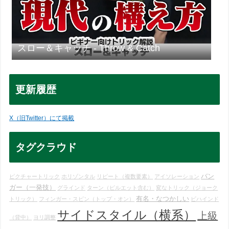
スロー＆キャッチ - Throw & Catch
更新履歴
X（旧Twitter）にて掲載
タグクラウド
バン
ピクチャートリック
ホリゾンタル
リピート（複数要素）
アイソレーション
ガー（一発技）
グラインド
ターン（ピルエット含む）
変なトリック（ジョーク
有名・なつかしい
トリック）
フィンガー・スピン（トップ・オン）
ビハインド
サイドスタイル（横系）
上級
（背中）
ヨリ調整