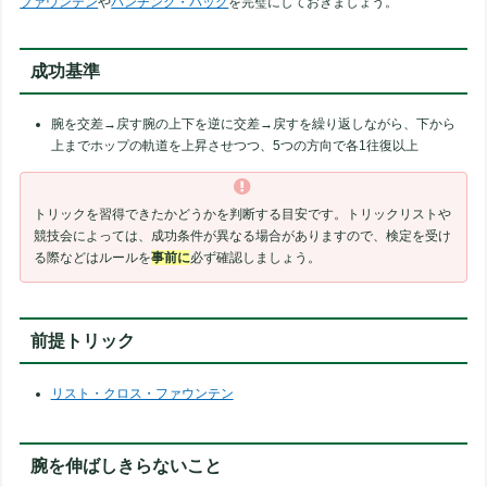
ファウンテン
や
パンチング・バッグ
を完璧にしておきましょう。
成功基準
腕を交差→戻す腕の上下を逆に交差→戻すを繰り返しながら、下から
上までホップの軌道を上昇させつつ、5つの方向で各1往復以上
トリックを習得できたかどうかを判断する目安です。トリックリストや
競技会によっては、成功条件が異なる場合がありますので、検定を受け
る際などはルールを
事前に
必ず確認しましょう。
前提トリック
リスト・クロス・ファウンテン
腕を伸ばしきらないこと