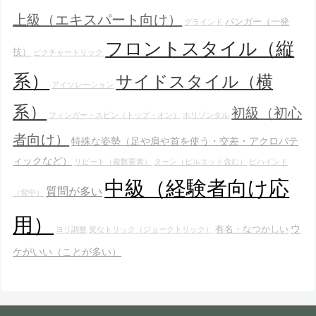
上級（エキスパート向け）
バンガー（一発
グラインド
フロントスタイル（縦
技）
ピクチャートリック
系）
サイドスタイル（横
アイソレーション
系）
初級（初心
フィンガー・スピン（トップ・オン）
ホリゾンタル
者向け）
特殊な姿勢（足や肩や首を使う・交差・アクロバテ
ィックなど）
リピート（複数要素）
ターン（ピルエット含む）
ビハインド
中級（経験者向け応
質問が多い
（背中）
用）
ウ
有名・なつかしい
ヨリ調整
変なトリック（ジョークトリック）
ケがいい（ことが多い）