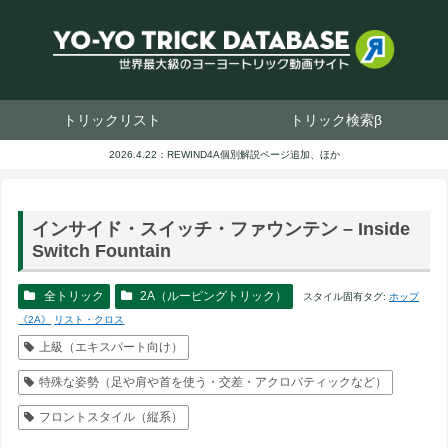
トリックリスト
トリック検索β
2026.4.22：REWIND4A個別解説ページ追加、ほか
インサイド・スイッチ・ファウンテン – Inside
Switch Fountain
全トリック
2A（ルーピングトリック）
スタイル固有タグ:
ホップ
《2A》
リスト・クロス
上級（エキスパート向け）
特殊な姿勢（足や肩や首を使う・交差・アクロバティックなど）
フロントスタイル（縦系）