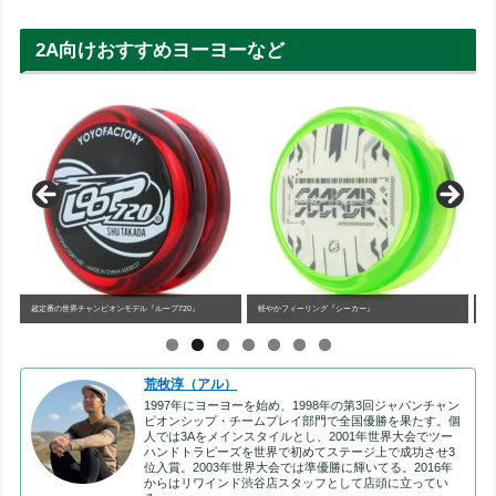
2A向けおすすめヨーヨーなど
ンモデル『ループ720』
軽やかフィーリング『シーカー』
中級者以上向け無段階カスタマイズ
荒牧淳（アル）
1997年にヨーヨーを始め、1998年の第3回ジャパンチャン
ピオンシップ・チームプレイ部門で全国優勝を果たす。個
人では3Aをメインスタイルとし、2001年世界大会でツー
ハンドトラピーズを世界で初めてステージ上で成功させ3
位入賞。2003年世界大会では準優勝に輝いてる。2016年
からはリワインド渋谷店スタッフとして店頭に立ってい