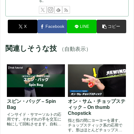
る。
X
Facebook
LINE
コピー
関連しそうな技
（自動表示）
スピン・バッグ – Spin
オン・サム・チョップステ
Bag
ィック – On thumb
Chopstick
インサイド・サマーソルトの応
用です。それぞれの手を交互に
指と指の間にヨーヨーを通す、
軸にして回転させます。自転車
チョップスティック系の応用で
のようにヨーヨーを "漕ぐ" よう
す。形はほとんどチョップステ
な...