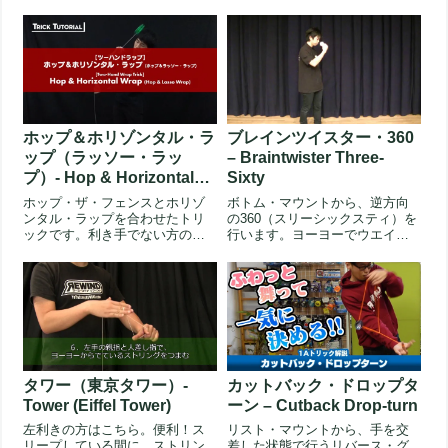
ィック（ベーシック）と同じ
で、親指と...
ホップ＆ホリゾンタル・ラ
ブレインツイスター・360
ップ（ラッソー・ラッ
– Braintwister Three-
プ）- Hop & Horizontal
Sixty
Wrap (Hop & Lasso
ホップ・ザ・フェンスとホリゾ
ボトム・マウントから、逆方向
Wrap)
ンタル・ラップを合わせたトリ
の360（スリーシックスティ）を
ックです。利き手でない方の手
行います。ヨーヨーでウエイト
でホップをしながら、利き手で
を押していた通常の360と違
ホリゾン...
い、...
タワー（東京タワー）-
カットバック・ドロップタ
Tower (Eiffel Tower)
ーン – Cutback Drop-turn
左利きの方はこちら。便利！ス
リスト・マウントから、手を交
リープしている間に、ストリン
差した状態で行うリバース・グ