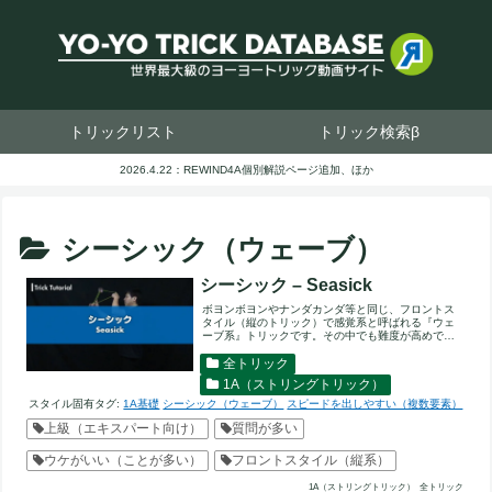
トリックリスト
トリック検索β
2026.4.22：REWIND4A個別解説ページ追加、ほか
シーシック（ウェーブ）
シーシック – Seasick
ボヨンボヨンやナンダカンダ等と同じ、フロントス
タイル（縦のトリック）で感覚系と呼ばれる『ウェ
ーブ系』トリックです。その中でも難度が高めで、
感覚をつかんだ後でも連...
全トリック
1A（ストリングトリック）
スタイル固有タグ:
1A基礎
シーシック（ウェーブ）
スピードを出しやすい（複数要素）
上級（エキスパート向け）
質問が多い
ウケがいい（ことが多い）
フロントスタイル（縦系）
1A（ストリングトリック）
全トリック