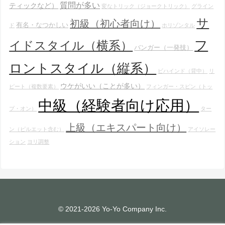
質問が多い
ティックなど）
変なトリック（ジョークトリック）
グライン
サ
初級（初心者向け）
有名・なつかしい
ド
ホリゾンタル
フ
イドスタイル（横系）
バンガー（一発技）
ロントスタイル（縦系）
ビハインド（背中）
リ
ウケがいい（ことが多い）
ピート（複数要素）
フィンガー・スピン（トッ
中級（経験者向け応用）
プ・オン）
ター
上級（エキスパート向け）
ン（ピルエット含む）
アイソレー
ション
ヨリ調整
© 2021-2026 Yo-Yo Company Inc.