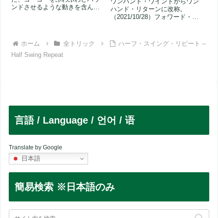
ワンハンド・ワインドからワン
ンドさせるような動きを含んだ
ハンド・リターンに改称。
トリックです。グリーン・トラ
（2021/10/28）フォワード・パ
イアングル...
ス・マウントの状態から、片手
で...
ホーム
全トリック
ハーフ・スイング・リピート –
Half Swing Repeat
言語 / Language / 언어 / 语
Translate by Google
日本語
簡易検索 ※日本語のみ