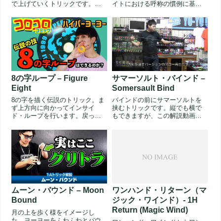
で上げていくトリックです。ホ
イトにおける呼称の慣例に基づ
ップからバーチへは、ホップの
く。（2022/03/01）360...
回数が...
8の字ループ – Figure
サマーソルト・バインド –
Eight
Somersault Bind
8の字を描く伝説のトリック。ま
バインドの前にサマーソルトを
ず上方向に向かってインサイ
挟むトリックです。縦でも横で
ド・ループを行います。戻って
もできますが、この解説動画で
きて手首を返す時、同じ方向で
は横で、リバース・トラピーズ
はなく下...
から解説...
ムーン・バウンド – Moon
ワンハンド・リターン（マ
Bound
ジック・ワインド）- 1H
Return (Magic Wind)
月の上を歩く様をイメージし
た、ヨーヨーをふわふわとバウ