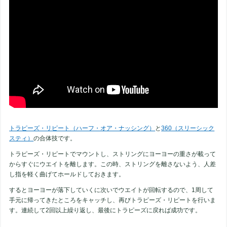
トラピーズ・リピート（ハーフ・オア・ナッシング）
と
360（スリーシック
スティ）
の合体技です。
トラピーズ・リピートでマウントし、ストリングにヨーヨーの重さが載って
からすぐにウエイトを離します。この時、ストリングを離さないよう、人差
し指を軽く曲げてホールドしておきます。
するとヨーヨーが落下していくに次いでウエイトが回転するので、1周して
手元に帰ってきたところをキャッチし、再びトラピーズ・リピートを行いま
す。連続して2回以上繰り返し、最後にトラピーズに戻れば成功です。