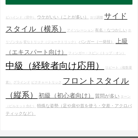
サイド
ウケがいい（ことが多い）
ビハインド（背中）
ヨリ調整
スタイル（横系）
有名・なつかしい
アイソレーション
ホ
上級
バンガー（一発技）
リゾンタル
変なトリック（ジョークトリック）
（エキスパート向け）
フィンガー・スピン（トップ・オン）
中級（経験者向け応用）
リピート（複数要
フロントスタイル
素）
グラインド
ピクチャートリック
（縦系）
初級（初心者向け）
質問が多い
ターン
特殊な姿勢（足や肩や首を使う・交差・アクロバ
（ピルエット含む）
ティックなど）