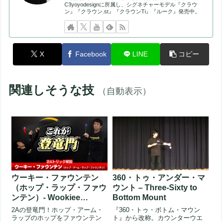
C3yoyodesignに所属し、シグネチャーモデル『クラウ
ン』『クラウン.st』『クラウンTi』『ルーク』発売中。
X
Facebook
LINE
コピー
関連しそうな技
（自動表示）
ウーキー・ファウンテン
360・トゥ・アンダー・マ
（ホップ・ラップ・ファウ
ウント – Three-Sixty to
ンテン）- Wookiee
Bottom Mount
Fountain (Hop Wrap
2Aの登竜門！ホップ・アーム・
『360・トゥ・ボトム・マウン
Fountain)
ラップのホップをファウンテン
ト』から改称。カウンターウエ