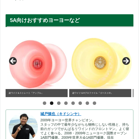
5A向けおすすめヨーヨーなど
』
超ワイド＆Hプロファイル『ゴーストIX』
世界チャンピオンバイメタル『アンビション
城戸慎也（キドシンヤ）
2009年ヨーヨー世界チャンピオン。
スタッフの中で最年少ながらも物怖じしない性格と、持ち
前のガッツでがんばるリワインドのフロントマン。よく寝
てよく食べる。2008・2009年ニューヨーク国際オープン
1A部門優勝。2009年世界大会1A部門優勝。現在