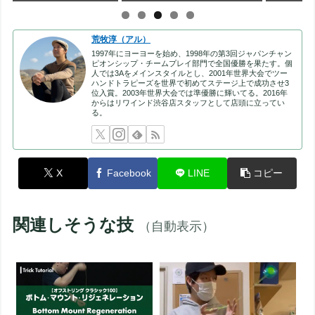
荒牧淳（アル）
1997年にヨーヨーを始め、1998年の第3回ジャパンチャン
ピオンシップ・チームプレイ部門で全国優勝を果たす。個
人では3Aをメインスタイルとし、2001年世界大会でツー
ハンドトラピーズを世界で初めてステージ上で成功させ3
位入賞。2003年世界大会では準優勝に輝いてる。2016年
からはリワインド渋谷店スタッフとして店頭に立ってい
る。
X
Facebook
LINE
コピー
関連しそうな技
（自動表示）