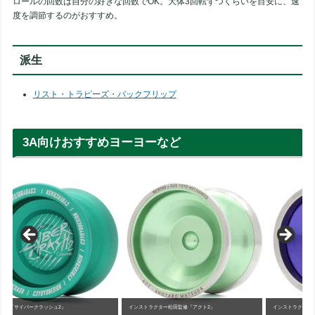
ロールの回数は自分の好きな回数でOK。大体3回転ずつくらいを目安に、速
度を調節するのがおすすめ。
派生
リスト・トラピーズ・バックフリップ
3A向けおすすめヨーヨーなど
インストラクター松田監修『アクト2』
インストラクター高見監修『トライアル』
短