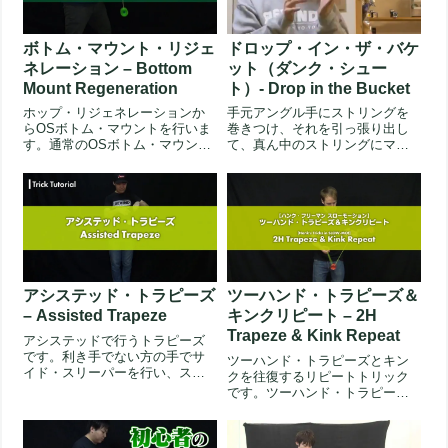
ボトム・マウント・リジェ
ドロップ・イン・ザ・バケ
ネレーション – Bottom
ット（ダンク・シュー
Mount Regeneration
ト）- Drop in the Bucket
ホップ・リジェネレーションか
手元アングル手にストリングを
らOSボトム・マウントを行いま
巻きつけ、それを引っ張り出し
す。通常のOSボトム・マウント
て、真ん中のストリングにマウ
から、さらに手が忙しくなりま
ントします。この形は3Aでいう
す。...
キンク...
アシステッド・トラピーズ
ツーハンド・トラピーズ＆
– Assisted Trapeze
キンクリピート – 2H
Trapeze & Kink Repeat
アシステッドで行うトラピーズ
です。利き手でない方の手でサ
ツーハンド・トラピーズとキン
イド・スリーパーを行い、スト
クを往復するリピートトリック
リングを手に巻きます。こちら
です。ツーハンド・トラピーズ
がアシス...
の状態からスタート。利き手で
投げた方...