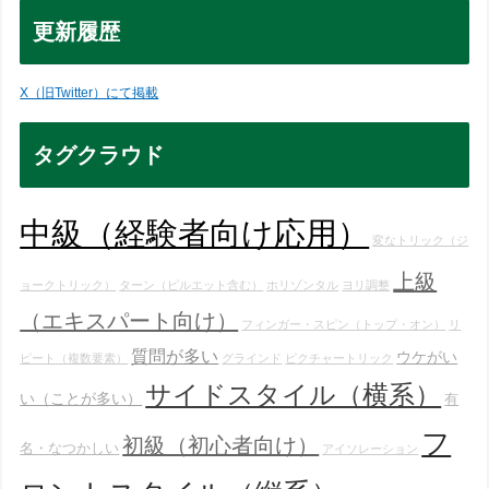
更新履歴
X（旧Twitter）にて掲載
タグクラウド
中級（経験者向け応用）
変なトリック（ジ
上級
ョークトリック）
ターン（ピルエット含む）
ホリゾンタル
ヨリ調整
（エキスパート向け）
フィンガー・スピン（トップ・オン）
リ
質問が多い
ウケがい
ピート（複数要素）
グラインド
ピクチャートリック
サイドスタイル（横系）
い（ことが多い）
有
フ
初級（初心者向け）
名・なつかしい
アイソレーション