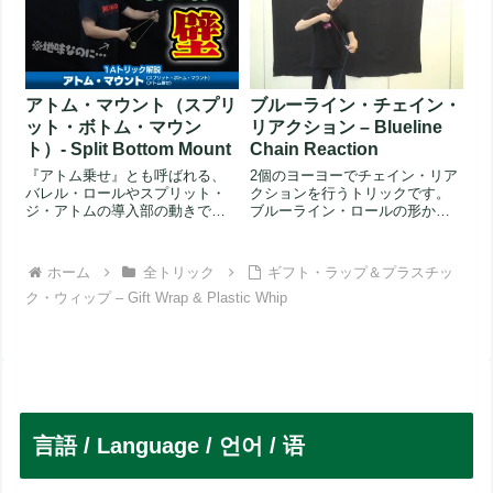
アトム・マウント（スプリ
ブルーライン・チェイン・
ット・ボトム・マウン
リアクション – Blueline
ト）- Split Bottom Mount
Chain Reaction
『アトム乗せ』とも呼ばれる、
2個のヨーヨーでチェイン・リア
バレル・ロールやスプリット・
クションを行うトリックです。
ジ・アトムの導入部の動きで
ブルーライン・ロールの形から
す。海外ではスプリット・ボト
スタートします。手前にある
ム・マウン...
（利き手...
ホーム
全トリック
ギフト・ラップ＆プラスチッ
ク・ウィップ – Gift Wrap & Plastic Whip
言語 / Language / 언어 / 语