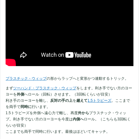
プラスチック・ウィップ
の形からラップへと変形かつ連動するトリック。
まず
ツーハンド・プラスチック・ウィップ
をします。利き手でない方のヨー
ヨーを
外側
へロール（回転）させます。（3回転くらいが目安）
利き手のヨーヨーを離し、
反対の手の上
を
越えて
1.5トラピーズ
。ここまで
を両手で
同時に
行います。
1.5トラピーズを外側へ遠心力で離し、再度
外から
プラスチック・ウィッ
プ。利き手でない方のヨーヨーを今度は
内側へ
ロール。（こちらも3回転く
らいが目安）
ここまでも両手で同時に行います。最後はほどいてキャッチ。