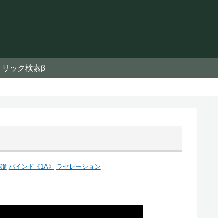
トリック検索β
基礎
バインド《1A》
ラセレーション