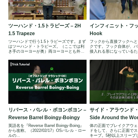
ツーハンド・1.5トラピーズ – 2H
インフィニット・フック – 
1.5 Trapeze
Hook
ツーハンドで行う1.5トラピーズです。まず
フックから直接フックへと
はツーハンド・トラピーズ。（ここでは利
クです。フック自体が、バ
き手のヨーヨーが奥）両ヨーヨーとも外側
接入れる形になっているた
へ...
に予期...
リバース・バレル・ボヨンボヨン –
サイド・アラウンド・
Reverse Barrel Boingy-Boingy
Side Around the Wor
英語名を『Reverse Barrel Boingy-Boing』
体の正面でブレイクアウェ
から改称。（2022/02/17）OSバレル・ロー
ドをして、さらに正面でス
ルの...
キープ。5秒以上スリープ