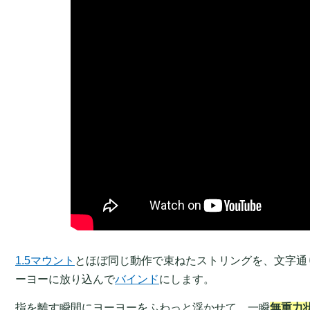
1.5マウント
とほぼ同じ動作で束ねたストリングを、文字通り「切
ーヨーに放り込んで
バインド
にします。
指を離す瞬間にヨーヨーをふわっと浮かせて、一瞬
無重力