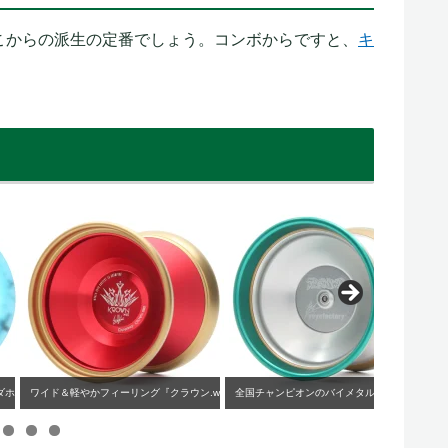
こからの派生の定番でしょう。コンボからですと、
キ
。
クXX』
ワイド＆軽やかフィーリング『クラウン.wst』
全国チャンピオンのバイメタル『プネウマ』
最高級軽