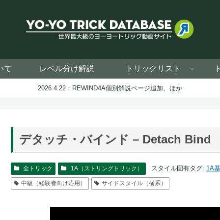
いて
レベル分け解説
トリックリスト
2026.4.22：REWIND4A個別解説ページ追加、ほか
デタッチ・バインド – Detach Bind
スタイル固有タグ:
1A
全トリック
1A（ストリングトリック）
中級（経験者向け応用）
サイドスタイル（横系）