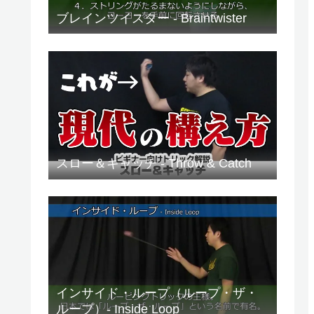
ブレインツイスター - Braintwister
スロー＆キャッチ - Throw & Catch
インサイド・ループ（ループ・ザ・
ループ）- Inside Loop