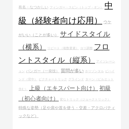
中
有名・なつかしい
フィンガー・スピン（トップ・オン）
級（経験者向け応用）
ウケ
サイドスタイル
がいい（ことが多い）
フロ
（横系）
リピート（複数要素）
ヨリ調整
ントスタイル（縦系）
アイソレーシ
質問が多い
バンガー（一発技）
ョン
ホリゾンタル
ビハイ
ンド（背中）
ピクチャートリック
グラインド
ターン（ピルエット
上級（エキスパート向け）
初級
含む）
（初心者向け）
変なトリック（ジョークトリック）
特殊な姿勢（足や肩や首を使う・交差・アクロバティ
ックなど）