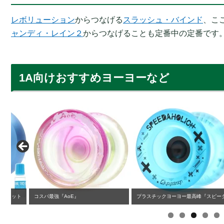
レボリューション
からつなげる
スラッシュ・バインド
、こ
ャンディ・レイン２
からつなげることも定番中の定番です
1A向けおすすめヨーヨーなど
ト
コスパ最強『AoE』
プラスチックヨーヨー最高峰『スピーダホリッ