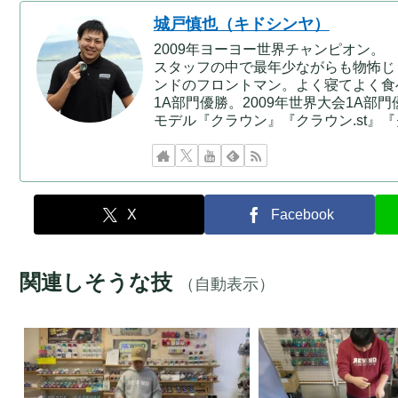
城戸慎也（キドシンヤ）
2009年ヨーヨー世界チャンピオン。
スタッフの中で最年少ながらも物怖じ
ンドのフロントマン。よく寝てよく食べ
1A部門優勝。2009年世界大会1A部門優
モデル『クラウン』『クラウン.st』
X
Facebook
関連しそうな技
（自動表示）