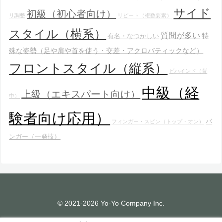
サイド
初級（初心者向け）
リ調整
リピート（複数要素）
スタイル（横系）
質問が多い
特
有名・なつかしい
殊な姿勢（足や肩や首を使う・交差・アクロバティックなど）
フロントスタイル（縦系）
ビハインド（背
中級（経
上級（エキスパート向け）
中）
験者向け応用）
バ
フィンガー・スピン（トップ・オン）
ンガー（一発技）
© 2021-2026 Yo-Yo Company Inc.