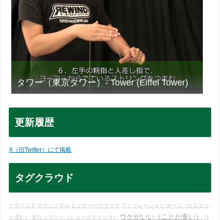
タワー（東京タワー）- Tower (Eiffel Tower)
更新履歴
X（旧Twitter）にて掲載
タグクラウド
グラインド
ホリゾンタル
ピクチャートリック
アイソレーション
ターン（ピルエッ
ウケがいい（ことが多い）
ト含む）
変なトリック（ジョークトリック）
ヨ