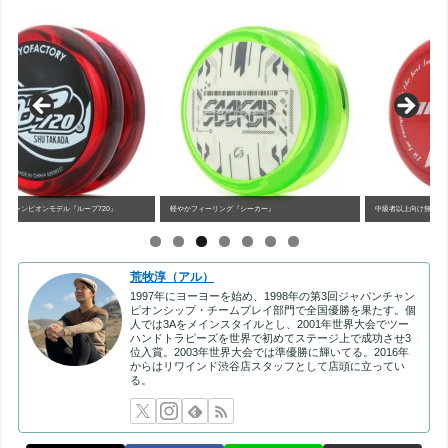
軽やかフィーリング『シーカー』
中級者以上向け無段階カスタマイズ可能『ループアップ』
現
荒牧淳（アル）
1997年にヨーヨーを始め、1998年の第3回ジャパンチャン
ピオンシップ・チームプレイ部門で全国優勝を果たす。個
人では3Aをメインスタイルとし、2001年世界大会でツー
ハンドトラピーズを世界で初めてステージ上で成功させ3
位入賞。2003年世界大会では準優勝に輝いてる。2016年
からはリワインド渋谷店スタッフとして店頭に立ってい
る。