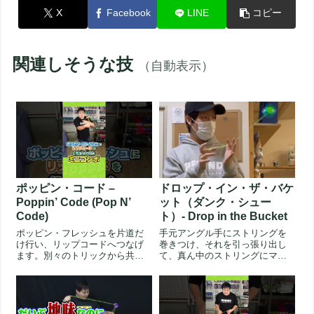
X
Facebook
LINE
コピー
関連しそうな技
（自動表示）
ポッピン・コード –
ドロップ・イン・ザ・バケ
Poppin’ Code (Pop N’
ット（ダンク・シュー
Code)
ト）- Drop in the Bucket
ポッピン・フレッシュを片道だ
手元アングル手にストリングを
け行い、リップコードへつなげ
巻きつけ、それを引っ張り出し
ます。別々のトリックから共通
て、真ん中のストリングにマウ
点を見出し、コンボトリックに
ントします。この形は3Aでいう
する意識...
キンク...