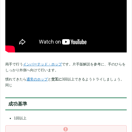
両手で行う
インバーテッド・ホップ
です。片手版解説を参考に、手のひらを
しっかり外側へ向けて行います。
慣れてきたら
通常のホップ
と
交互に
3回以上できるようトライしましょう。
同じ
成功基準
1回以上