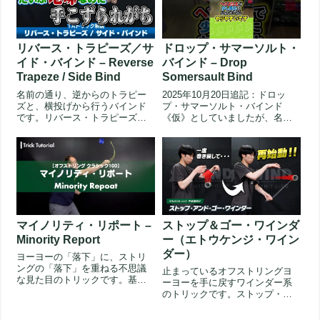
リバース・トラピーズ／サ
ドロップ・サマーソルト・
イド・バインド – Reverse
バインド – Drop
Trapeze / Side Bind
Somersault Bind
名前の通り、逆からのトラピー
2025年10月20日追記：ドロッ
ズと、横投げから行うバインド
プ・サマーソルト・バインド
です。リバース・トラピーズか
《仮》としていましたが、名称
らそのままバインドをすること
から《仮》を外して確定しまし
で、体の...
た。...
マイノリティ・リポート –
ストップ＆ゴー・ワインダ
Minority Report
ー（エトウケンジ・ワイン
ダー）
ヨーヨーの「落下」に、ストリ
ングの「落下」を重ねる不思議
止まっているオフストリングヨ
な見た目のトリックです。基本
ーヨーを手に戻すワインダー系
的な構造はオーバー・ウィップ
のトリックです。ストップ・ア
なのです...
ンド・ゴーの要領で、一度巻き
戻したヨ...