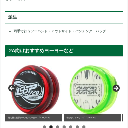
派生
両手で行うツーハンド・アウトサイド・パンチング・バッグ
2A向けおすすめヨーヨーなど
プ720』
軽やかフィーリング『シーカー』
中級者以上向け無段階カスタマイズ可能『ループ