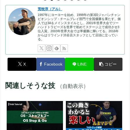
荒牧淳（アル）
1997年にヨーヨーを始め、1998年の第3回ジャパンチャン
ピオンシップ・チームプレイ部門で全国優勝を果たす。個
人では3Aをメインスタイルとし、2001年世界大会でツー
ハンドトラピーズを世界で初めてステージ上で成功させ3
位入賞。2003年世界大会では準優勝に輝いてる。2016年
からはリワインド渋谷店スタッフとして店頭に立ってい
る。
X
Facebook
LINE
コピー
関連しそうな技
（自動表示）