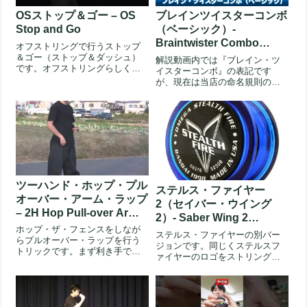
OSストップ＆ゴー – OS
ブレインツイスターコンボ
Stop and Go
（ベーシック）-
Braintwister Combo
オフストリングで行うストップ
(Basic)
＆ゴー（ストップ＆ダッシュ）
解説動画内では『ブレイン・ツ
です。オフストリングらしく、
イスターコンボ』の表記です
トスをしながらヨーヨーを再始
が、現在は当店の命名規則の変
動します...
更に則って『ブレインツイスタ
ーコンボ』...
ツーハンド・ホップ・プル
ステルス・ファイヤー
オーバー・アーム・ラップ
2（セイバー・ウイング
– 2H Hop Pull-over Arm
2）- Saber Wing 2
Wrap
ホップ・ザ・フェンスをしなが
(Stealth Fire 2)
ステルス・ファイヤーの別バー
らプルオーバー・ラップを行う
ジョンです。同じくステルスフ
トリックです。まず利き手でな
ァイヤーのロゴをストリングで
い方でホップ・ザ・フェンスを
象ります。実際のステルスファ
行います...
イヤーと...