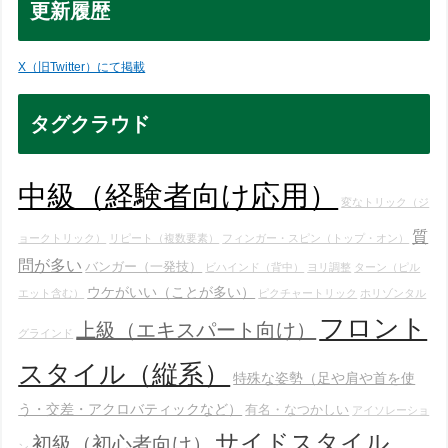
更新履歴
X（旧Twitter）にて掲載
タグクラウド
中級（経験者向け応用）
変なトリック（ジ
質
ョークトリック）
リピート（複数要素）
フィンガー・スピン（トップ・オン）
問が多い
バンガー（一発技）
ビハインド（背中）
ヨリ調整
ターン（ピル
ウケがいい（ことが多い）
エット含む）
ピクチャートリック
ホリゾンタル
フロント
上級（エキスパート向け）
グラインド
スタイル（縦系）
特殊な姿勢（足や肩や首を使
う・交差・アクロバティックなど）
有名・なつかしい
アイソレーショ
サイドスタイル
初級（初心者向け）
ン