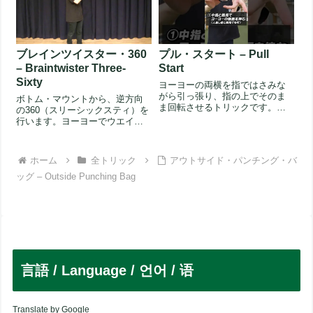
ブレインツイスター・360
プル・スタート – Pull
– Braintwister Three-
Start
Sixty
ヨーヨーの両横を指ではさみな
がら引っ張り、指の上でそのま
ボトム・マウントから、逆方向
ま回転させるトリックです。ハ
の360（スリーシックスティ）を
ブスタックやアクセルシステム
行います。ヨーヨーでウエイト
のような...
を押していた通常の360と違
い、...
ホーム
全トリック
アウトサイド・パンチング・バ
ッグ – Outside Punching Bag
言語 / Language / 언어 / 语
Translate by Google