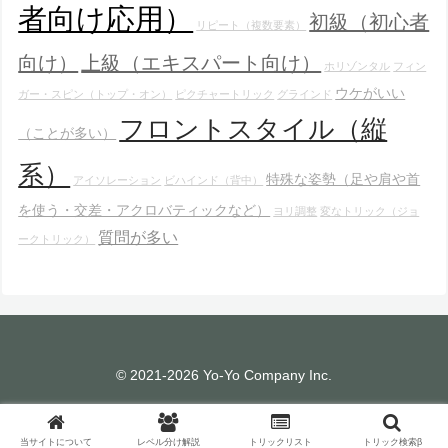
者向け応用）
初級（初心者
リピート（複数要素）
向け）
上級（エキスパート向け）
ホリゾンタル
フィン
ウケがいい
ガー・スピン（トップ・オン）
ピクチャートリック
グラインド
フロントスタイル（縦
（ことが多い）
系）
特殊な姿勢（足や肩や首
アイソレーション
ビハインド（背中）
を使う・交差・アクロバティックなど）
ヨリ調整
変なトリック（ジョ
質問が多い
ークトリック）
© 2021-2026 Yo-Yo Company Inc.
当サイトについて
レベル分け解説
トリックリスト
トリック検索β