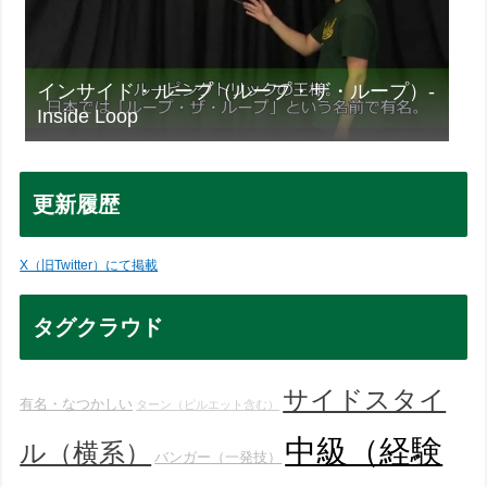
インサイド・ループ（ループ・ザ・ループ）-
Inside Loop
更新履歴
X（旧Twitter）にて掲載
タグクラウド
サイドスタイ
有名・なつかしい
ターン（ピルエット含む）
中級（経験
ル（横系）
バンガー（一発技）