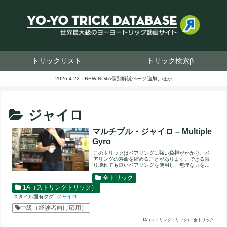
トリックリスト
トリック検索β
2026.4.22：REWIND4A個別解説ページ追加、ほか
ジャイロ
マルチプル・ジャイロ – Multiple
Gyro
このトリックはベアリングに強い負担がかかり、ベ
アリングの寿命を縮めることがあります。できる限
り壊れても良いベアリングを使用し、無理な力を加
えないようにしてくださ...
全トリック
1A（ストリングトリック）
スタイル固有タグ:
ジャイロ
中級（経験者向け応用）
1A（ストリングトリック）
全トリック