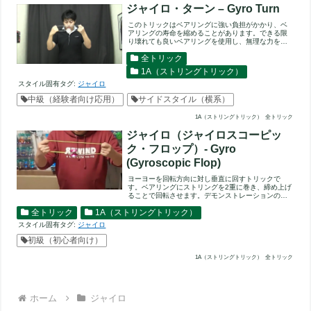
ジャイロ・ターン – Gyro Turn
このトリックはベアリングに強い負担がかかり、ベ
アリングの寿命を縮めることがあります。できる限
り壊れても良いベアリングを使用し、無理な力を加
えないようにしてくださ...
全トリック
1A（ストリングトリック）
スタイル固有タグ:
ジャイロ
中級（経験者向け応用）
サイドスタイル（横系）
1A（ストリングトリック）
全トリック
ジャイロ（ジャイロスコーピッ
ク・フロップ）- Gyro
(Gyroscopic Flop)
ヨーヨーを回転方向に対し垂直に回すトリックで
す。ベアリングにストリングを2重に巻き、締め上げ
ることで回転させます。デモンストレーションの通
り、決まった形を作って...
全トリック
1A（ストリングトリック）
スタイル固有タグ:
ジャイロ
初級（初心者向け）
1A（ストリングトリック）
全トリック
ホーム
ジャイロ