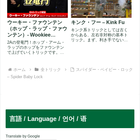
ウーキー・ファウンテン
キンク・フー – Kink Fu
（ホップ・ラップ・ファウ
キンク系トリックとしては古く
ンテン）- Wookiee
からある、左右非対称の基本ト
リック。まず、利き手でない方
Fountain (Hop Wrap
2Aの登竜門！ホップ・アーム・
の手でサイド・スリーパーをし
Fountain)
ラップのホップをファウンテン
ます。次...
で上げていくトリックです。ホ
ップからバーチへは、ホップの
回数が...
ホーム
全トリック
スパイダー・ベイビー・ロック
– Spider Baby Lock
言語 / Language / 언어 / 语
Translate by Google