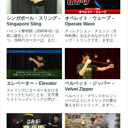
シンガポール・スリング –
オペレイト・ウェーブ –
Singapore Sling
Operate Wave
バインド黎明期（2000年頃）以
ディレクション・チェンジ（方
前に誕生したトリックのひと
向転換）をはさみながら行うラ
つ。当時のヨーヨーは、まだス
ップ・トリックです。まずは後
リープ性能が今と比べて弱く、
述のラップ側のやり方を覚えま
このよ...
しょう。...
エレベーター – Elevator
ベルベット・ジッパー –
Velvet Zipper
ストリングにヨーヨーをかける
トリックたちのことを、文字通
ベルベット・マウントからジッ
りストリングトリックと呼びま
パーのようにストリングの乗せ
すが、これはその一歩目。本物
換えを行うトリック。まずベル
のエレベ...
ベット・マウントを行います。
この後、...