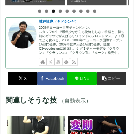
コスパ最強『AoE』
プラスチックヨーヨー最高峰『スピーダホリックXX』
城戸慎也（キドシンヤ）
2009年ヨーヨー世界チャンピオン。
スタッフの中で最年少ながらも物怖じしない性格と、持ち
前のガッツでがんばるリワインドのフロントマン。よく寝
てよく食べる。2008・2009年ニューヨーク国際オープン
1A部門優勝。2009年世界大会1A部門優勝。現在
C3yoyodesignに所属し、シグネチャーモデル『クラウ
ン』『クラウン.st』『クラウンTi』『ルーク』発売中。
X
Facebook
LINE
コピー
関連しそうな技
（自動表示）