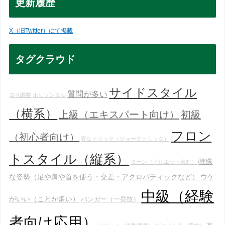
更新履歴
X（旧Twitter）にて掲載
タグクラウド
サイドスタイル
質問が多い
ヨリ調整
ホリゾンタル
（横系）
上級（エキスパート向け）
初級
フロン
（初心者向け）
変なトリック（ジョークトリック）
トスタイル（縦系）
特殊
ターン（ピルエット含む）
な姿勢（足や肩や首を使う・交差・アクロバティックなど）
ウケ
中級（経験
がいい（ことが多い）
バンガー（一発技）
者向け応用）