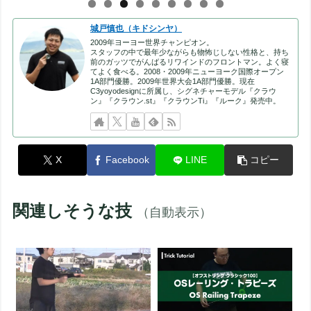
城戸慎也（キドシンヤ）
2009年ヨーヨー世界チャンピオン。
スタッフの中で最年少ながらも物怖じしない性格と、持ち
前のガッツでがんばるリワインドのフロントマン。よく寝
てよく食べる。2008・2009年ニューヨーク国際オープン
1A部門優勝。2009年世界大会1A部門優勝。現在
C3yoyodesignに所属し、シグネチャーモデル『クラウ
ン』『クラウン.st』『クラウンTi』『ルーク』発売中。
X
Facebook
LINE
コピー
関連しそうな技
（自動表示）