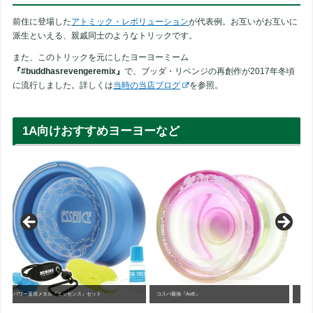
前住に登場した
アトミック・レボリューション
が代表例。お互いがお互いに
派生といえる、親戚同士のようなトリックです。
また、このトリックを元にしたヨーヨーミーム
『#buddhasrevengeremix』
で、ブッダ・リベンジの再創作が2017年冬頃
に流行しました。詳しくは
当時の当店ブログ
を参照。
1A向けおすすめヨーヨーなど
コスパ最強『AoE』
プラスチックヨーヨー最高峰『スピーダホリックXX』