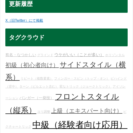
更新履歴
X（旧Twitter）にて掲載
タグクラウド
ウケがいい（ことが多い）
有名・なつかしい
グラインド
ホリゾンタル
サイドスタイル（横
初級（初心者向け）
系）
リピート（複数要素）
フィンガー・スピン（トップ・オン）
ビハインド
（背中）
ターン（ピルエット含む）
変なトリック（ジョークトリック）
アイソレ
フロントスタイル
バンガー（一発技）
ーション
（縦系）
上級（エキスパート向け）
ヨリ調整
ピ
中級（経験者向け応用）
クチャートリック