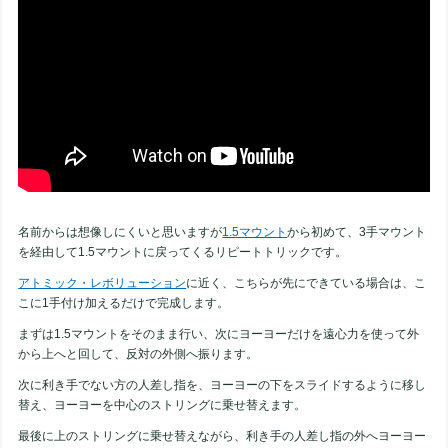
名前からは想像しにくいと思いますが
1.5マウント
から初めて、3手マウント
を経由して1.5マウントに戻ってくるリピートトリックです。
アトミック・レボリューション
に近く、こちらが先にできている場合は、こ
こに1手付け加えるだけで完成します。
まずは1.5マウントをそのまま行い、次にヨーヨーだけを遠心力を使って外
から上へと回して、反対の外側へ振ります。
次に利き手でない方の人差し指を、ヨーヨーの下をスライドするように移し
替え、ヨーヨーを中心のストリングに乗せ替えます。
最後に上のストリングに乗せ替えながら、利き手の人差し指の外へヨーヨー