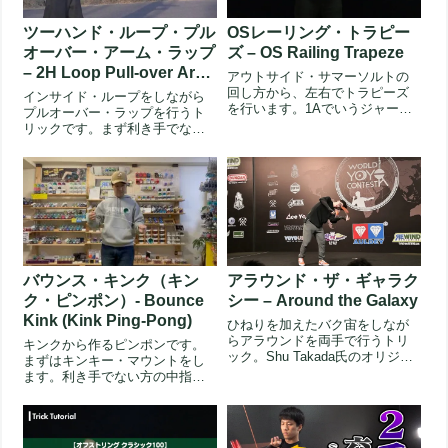
ツーハンド・ループ・プル
OSレーリング・トラピー
オーバー・アーム・ラップ
ズ – OS Railing Trapeze
– 2H Loop Pull-over Arm
アウトサイド・サマーソルトの
Wrap
回し方から、左右でトラピーズ
インサイド・ループをしながら
を行います。1Aでいうジャーブ
プルオーバー・ラップを行うト
ルの最後のパートにあたりま
リックです。まず利き手でない
す。トラ...
方でインサイド・ループを行い
ます。利...
バウンス・キンク（キン
アラウンド・ザ・ギャラク
ク・ピンポン）- Bounce
シー – Around the Galaxy
Kink (Kink Ping-Pong)
ひねりを加えたバク宙をしなが
らアラウンドを両手で行うトリ
キンクから作るピンポンです。
ック。Shu Takada氏のオリジナ
まずはキンキー・マウントをし
ルであり、エア・ウォーカー...
ます。利き手でない方の中指を
折りたたんで手前に引き、左手
と中央の...