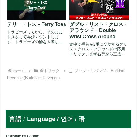
テリー・トス – Terry Toss
ダブル・リスト・クロス・
アラウンド – Double
トラピーズしてから、そのまま
Wrist Cross Around
トスをして再びマウントしま
す。トラピーズの輪を人差し指
途中で手首を2重に交差するクリ
と中指、もしくは人差し指と親
ス・クロス・アラウンドの応用
指でつまん...
トリック。まず右手から直接左
側へアラウンド。続けて左手も
左側へ...
ホーム
全トリック
ブッダ・リベンジ – Buddha
Revenge (Buddha’s Revenge)
言語 / Language / 언어 / 语
Translate by Google