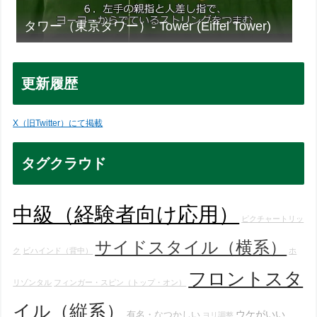
タワー（東京タワー）- Tower (Eiffel Tower)
更新履歴
X（旧Twitter）にて掲載
タグクラウド
中級（経験者向け応用）
ピクチャートリッ
サイドスタイル（横系）
ク
ビハインド（背中）
ホ
フロントスタ
リゾンタル
フィンガー・スピン（トップ・オン）
イル（縦系）
ウケがいい
有名・なつかしい
ヨリ調整