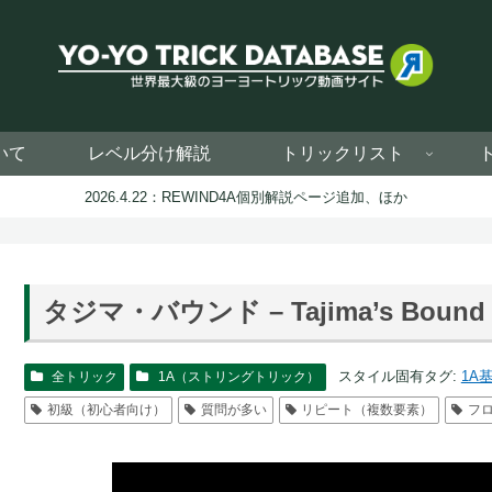
いて
レベル分け解説
トリックリスト
2026.4.22：REWIND4A個別解説ページ追加、ほか
タジマ・バウンド – Tajima’s Bound
スタイル固有タグ:
1A
全トリック
1A（ストリングトリック）
初級（初心者向け）
質問が多い
リピート（複数要素）
フ