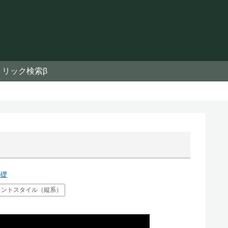
トリック検索β
基礎
ロントスタイル（縦系）