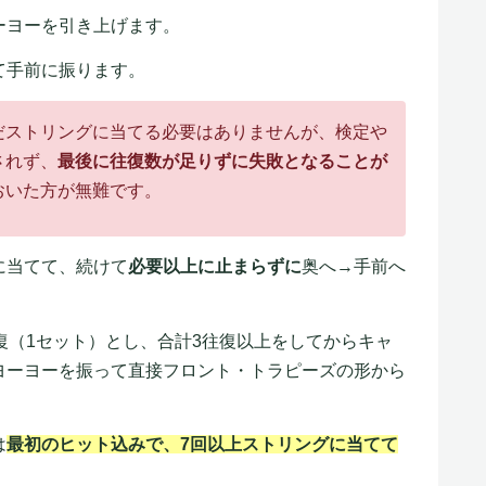
ーヨーを引き上げます。
て手前に振ります。
だストリングに当てる必要はありませんが、検定や
されず、
最後に往復数が足りずに失敗となることが
おいた方が無難です。
に当てて、続けて
必要以上に止まらずに
奥へ→手前へ
復（1セット）とし、合計3往復以上をしてからキャ
ヨーヨーを振って直接フロント・トラピーズの形から
は
最初のヒット込みで、7回以上ストリングに当てて