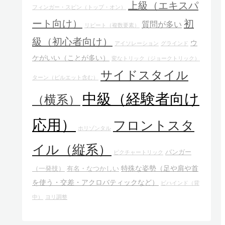
上級（エキスパ
フィンガー・スピン（トップ・オン）
ート向け）
初
質問が多い
リピート（複数要素）
級（初心者向け）
ウ
アイソレーション
グラインド
ケがいい（ことが多い）
変なトリック（ジョークトリック）
サイドスタイル
ターン（ピルエット含む）
中級（経験者向け
（横系）
応用）
フロントスタ
ホリゾンタル
イル（縦系）
バンガー
ピクチャートリック
特殊な姿勢（足や肩や首
（一発技）
有名・なつかしい
を使う・交差・アクロバティックなど）
ビハインド（背
中）
ヨリ調整