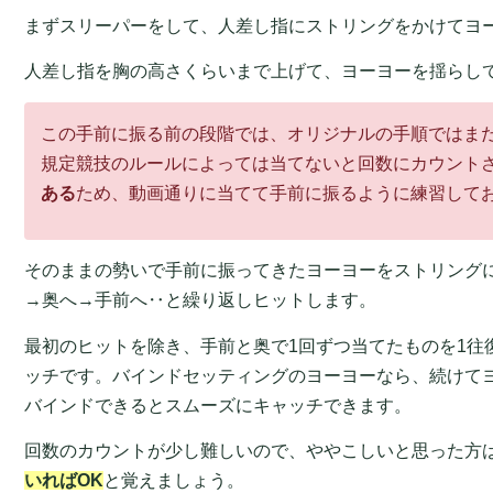
まずスリーパーをして、人差し指にストリングをかけてヨ
人差し指を胸の高さくらいまで上げて、ヨーヨーを揺らし
この手前に振る前の段階では、オリジナルの手順ではま
規定競技のルールによっては当てないと回数にカウント
ある
ため、動画通りに当てて手前に振るように練習して
そのままの勢いで手前に振ってきたヨーヨーをストリング
→奥へ→手前へ‥と繰り返しヒットします。
最初のヒットを除き、手前と奥で1回ずつ当てたものを1往
ッチです。バインドセッティングのヨーヨーなら、続けて
バインドできるとスムーズにキャッチできます。
回数のカウントが少し難しいので、ややこしいと思った方
いればOK
と覚えましょう。